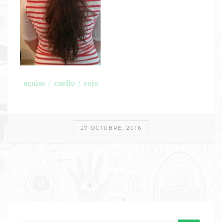
agujas
cuello
rojo
27 OCTUBRE, 2016